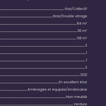
Gaz/Collectif
Bois/Double vitrage
84
m²
36
m²
58
m²
3
1
1
3
2021
En excellent état
Aménagée et équipée/Américaine
Non meublé
Verdure