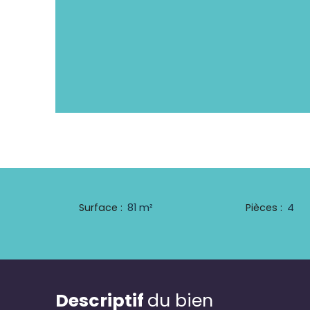
Surface
:
81
m²
Pièces
:
4
Descriptif
du bien