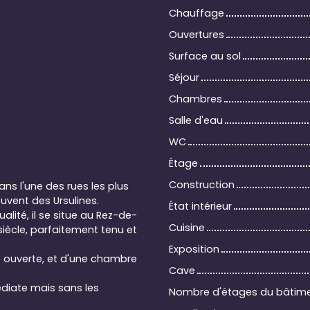
Chauffage
Ouvertures
Surface au sol
Séjour
Chambres
Salle d'eau
WC
Étage
Construction
ns l'une des rues les plus
vent des Ursulines.
État intérieur
lité, il se situe au Rez-de-
Cuisine
ècle, parfaitement tenu et
Exposition
e ouverte, et d'une chambre
Cave
diate mais sans les
Nombre d'étages du bâtim