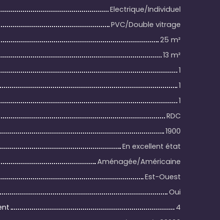
Electrique/Individuel
PVC/Double vitrage
25
m²
13
m²
1
1
1
RDC
1900
En excellent état
Aménagée/Américaine
Est-Ouest
Oui
ent
4