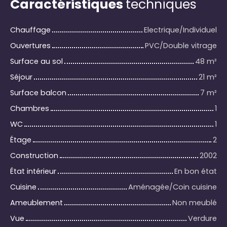
Caractéristiques
techniques
Chauffage
Electrique/Individuel
Ouvertures
PVC/Double vitrage
Surface au sol
48
m²
Séjour
21
m²
Surface balcon
7
m²
Chambres
1
WC
1
Étage
2
Construction
2002
État intérieur
En bon état
Cuisine
Aménagée/Coin cuisine
Ameublement
Non meublé
Vue
Verdure