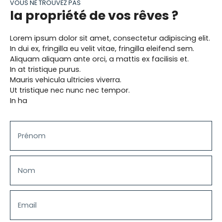
VOUS NE TROUVEZ PAS
journées d'été ! A 2 minutes du métro Basilique,
la propriété de vos rêves ?
des commerces, restaurants et terrasses du
centre-ville. Une place de parking complète ce
bien et l'immeuble est pourvu d'un local vélo.. Un
Lorem ipsum dolor sit amet, consectetur adipiscing elit.
DPE en C. A voir rapidement. Visite virtuelle
In dui ex, fringilla eu velit vitae, fringilla eleifend sem.
immédiate. Nos photos sont des prises de vue
Aliquam aliquam ante orci, a mattis ex facilisis et.
REELLES et donc NON générées par l'IA.
In at tristique purus.
Mauris vehicula ultricies viverra.
Ut tristique nec nunc nec tempor.
In ha
Prénom
Nom
Email