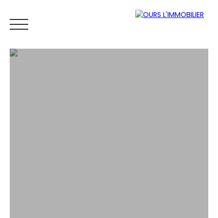
ACCUEIL
ACHETER
LOUER
VENDRE
VENDUS
ESTIM
Espace
Mes
ESTIMATI
propriétaire
favoris
ON