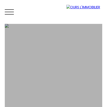
ACCUEIL
ACHETER
LOUER
VENDRE
VENDUS
ESTIM
Espace
Mes
ESTIMATI
propriétaire
favoris
ON