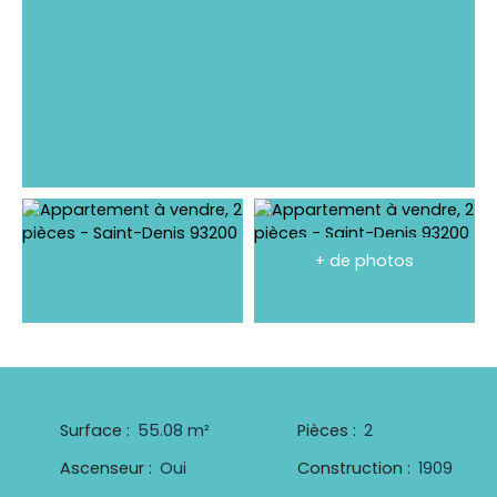
+ de photos
Surface
:
55.08
m²
Pièces
:
2
Ascenseur
:
Oui
Construction
:
1909