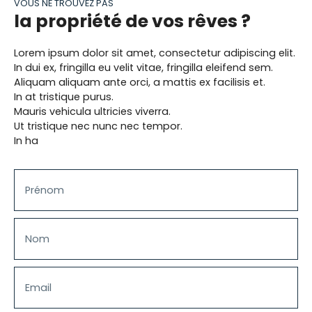
VOUS NE TROUVEZ PAS
immédiatement. Pour compléter l'offre de
la propriété de vos rêves ?
transports, la piste cyclable du Canal Saint-Denis
vers Paris est à 2 minutes, et dès 2027, les lignes 16
et 17 du métro seront accessibles en seulement 15
Lorem ipsum dolor sit amet, consectetur adipiscing elit.
minutes à pied. La cerise sur le gâteau, un DPE en
In dui ex, fringilla eu velit vitae, fringilla eleifend sem.
C ! Visite virtuelle immédiate. Nos photos sont des
Aliquam aliquam ante orci, a mattis ex facilisis et.
prises de vue REELLES et donc NON générées par
In at tristique purus.
l'IA.
Mauris vehicula ultricies viverra.
Ut tristique nec nunc nec tempor.
In ha
Prénom
Nom
Email