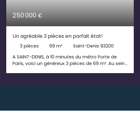
250 000
€
Un agréable 3 pièces en parfait état!
3
pièces
69
m²
Saint-Denis 93200
A SAINT-DENIS, à 10 minutes du métro Porte de
Paris, voici un généreux 3 pièces de 69 m². Au sein
d'une copropriété récente et très bien entretenue,
cet appartement, situé au premier étage avec
ascenseur, vous séduira par son agencement
agréable, son exposition Sud-Est, son calme et sa
luminosité. En parfait état, il se compose d'une
entrée, d'un spacieux séjour, d'une très
fonctionnelle cuisine aménagée et équipée
(possible ouverte), de WC séparés, d'une partie
nuit comprenant deux belles et grandes
chambres (dont une avec dressing) et une salle
de bains. Vous pouvez y emménager