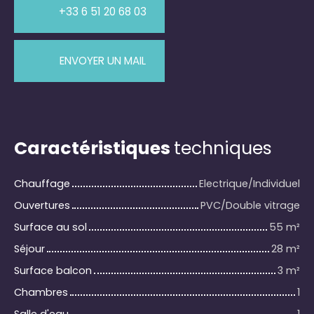
+33 6 51 20 68 03
ENVOYER UN MAIL
Caractéristiques
techniques
Chauffage
Electrique/Individuel
Ouvertures
PVC/Double vitrage
Surface au sol
55
m²
Séjour
28
m²
Surface balcon
3
m²
Chambres
1