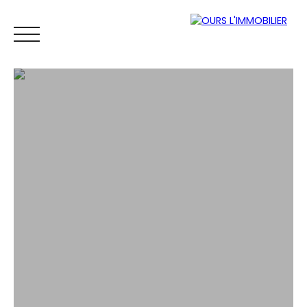
ACCUEIL
ACHETER
LOUER
VENDRE
VENDUS
ESTIM
Espace
Mes
ESTIMATI
propriétaire
favoris
ON