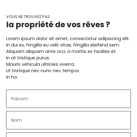
agréable jardin de 25 m² répondra toujours
présent pour vous faire profiter des belles
VOUS NE TROUVEZ PAS
journées d'été ! A 2 minutes du métro Basilique,
la propriété de vos rêves ?
des commerces, restaurants et terrasses du
centre-ville. Une place de parking complète ce
bien et l'immeuble est pourvu d'un local vélo.. Un
Lorem ipsum dolor sit amet, consectetur adipiscing elit.
DPE en C. A voir rapidement. Visite virtuelle
In dui ex, fringilla eu velit vitae, fringilla eleifend sem.
immédiate. Nos photos sont des prises de vue
Aliquam aliquam ante orci, a mattis ex facilisis et.
REELLES et donc NON générées par l'IA.
In at tristique purus.
Mauris vehicula ultricies viverra.
Ut tristique nec nunc nec tempor.
In ha
Prénom
Nom