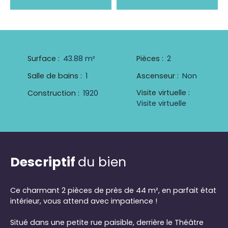
Surface
:
43.88
m²
Pièces
:
2
Salle de bains
:
1
Ascenseur
:
Non
Visite virtuelle
:
Construction
:
1920
Visite virtuelle
Descriptif
du bien
Ce charmant 2 pièces de près de 44 m², en parfait état
intérieur, vous attend avec impatience !
Situé dans une petite rue paisible, derrière le Théâtre