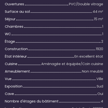
Ouvertures
PVC/Double vitrage
Surface au sol
44
m²
Séjour
15
m²
Chambres
1
WC
1
Étage
2
Construction
1920
État intérieur
En excellent état
Cuisine
Aménagée et équipée/Coin cuisine
Ameublement
Non meublé
Vue
Ville
Exposition
Sud
Cave
Oui
Nombre d'étages du bâtiment
4