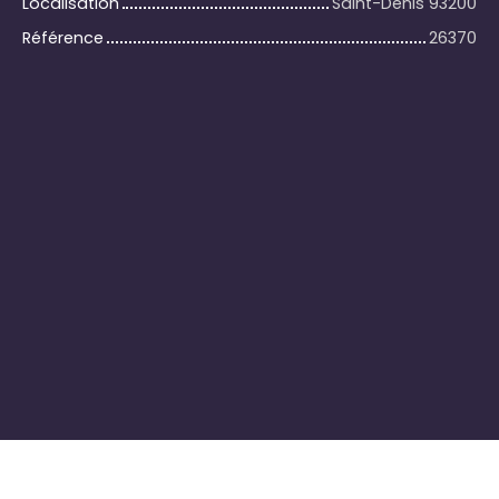
Localisation
Saint-Denis 93200
Référence
26370
+
−