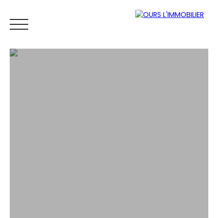
ACCUEIL
ACHETER
LOUER
VENDRE
VENDUS
ESTIM
Espace
Mes
ESTIMATI
propriétaire
favoris
ON