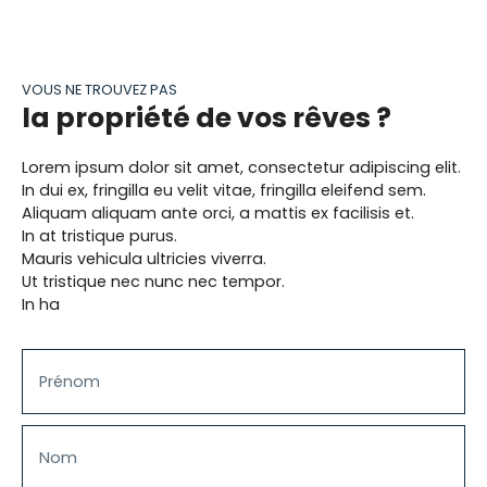
l'intérieur qu'à l'extérieur. Car oui, accessible
depuis le séjour, rarissime en centre-ville, un
agréable jardin de 25 m² répondra toujours
présent pour vous faire profiter des belles
VOUS NE TROUVEZ PAS
journées d'été ! A 2 minutes du métro Basilique,
la propriété de vos rêves ?
des commerces, restaurants et terrasses du
centre-ville. Une place de parking complète ce
bien et l'immeuble est pourvu d'un local vélo.. Un
Lorem ipsum dolor sit amet, consectetur adipiscing elit.
DPE en C. A voir rapidement. Visite virtuelle
In dui ex, fringilla eu velit vitae, fringilla eleifend sem.
immédiate. Nos photos sont des prises de vue
Aliquam aliquam ante orci, a mattis ex facilisis et.
REELLES et donc NON générées par l'IA.
In at tristique purus.
Mauris vehicula ultricies viverra.
Ut tristique nec nunc nec tempor.
In ha
Prénom
Nom