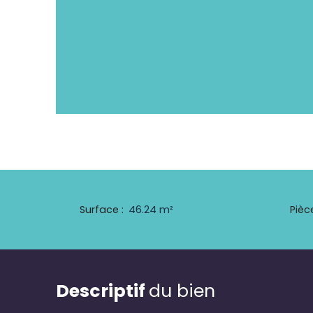
Surface
:
46.24
m²
Pièc
Descriptif
du bien