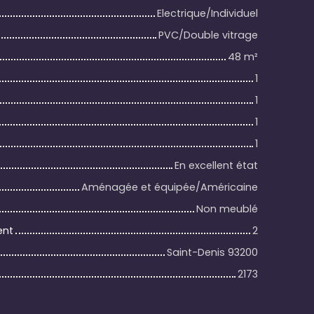
Electrique/Individuel
PVC/Double vitrage
48
m²
1
1
1
1
En excellent état
Aménagée et équipée/Américaine
Non meublé
ent
2
Saint-Denis 93200
2173