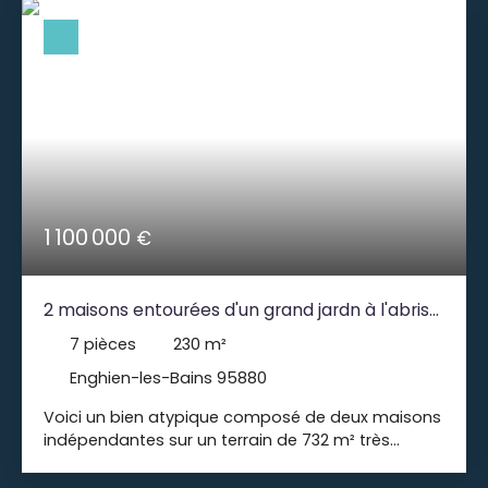
1 100 000
€
2 maisons entourées d'un grand jardn à l'abris
des regards et à 60 mètres du lac d'ENGHIEN-
7
pièces
230
m²
LES-BAINS
Enghien-les-Bains 95880
Voici un bien atypique composé de deux maisons
indépendantes sur un terrain de 732 m² très
végétalisé et sans aucun vis-à-vis. Idéal pour un
projet familial de type famille recomposée et/ou