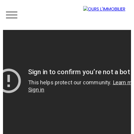
ACCUEIL
ACHETER
LOUER
VENDRE
VENDUS
ESTIM
Espace
Mes
ESTIMATI
propriétaire
favoris
ON