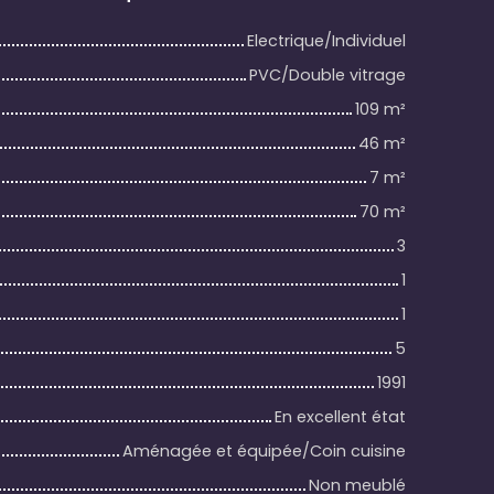
Electrique/Individuel
PVC/Double vitrage
109
m²
46
m²
7
m²
70
m²
3
1
1
5
1991
En excellent état
Aménagée et équipée/Coin cuisine
Non meublé