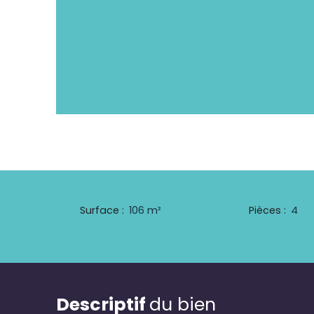
Surface
:
106
m²
Pièces
:
4
Descriptif
du bien