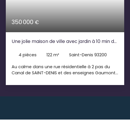
350 000
€
Une jolie maison de ville avec jardin à 10 min du
métro Porte de Paris
4
pièces
122
m²
Saint-Denis 93200
Au calme dans une rue résidentielle à 2 pas du
Canal de SAINT-DENIS et des enseignes Gaumont,
Décathlon, Truffaut ... Cette jolie maison pleine de
charme est située entre le Stade de France et la
Porte de Paris, une surface habitable de 105 m²
(122 m² au sol) avec un joli jardin très végétalisé et
sans vis à vis. Aménagée sur trois niveaux, la
maison comprend au rez-de-jardin, le séjour
ouvert sur une belle extension bois toute hauteur,
une cuisine ouverte toute équipée et aménagée
avec cellier/buanderie, un WC, à l’étage 2 grandes