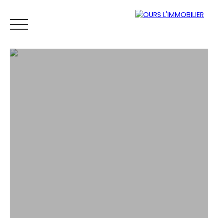
ACCUEIL
ACHETER
LOUER
VENDRE
VENDUS
ESTIM
Espace
Mes
ESTIMATI
propriétaire
favoris
ON