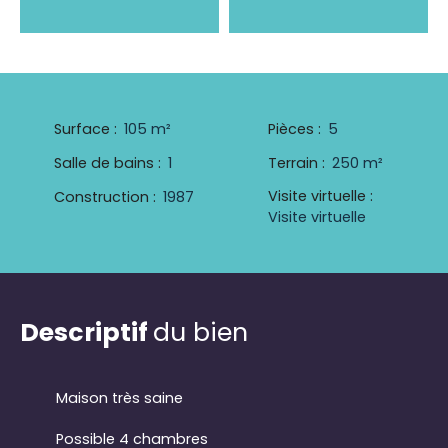
Surface
:
105
m²
Pièces
:
5
Salle de bains
:
1
Terrain
:
250
m²
Visite virtuelle
:
Construction
:
1987
Visite virtuelle
Descriptif
du bien
Maison très saine
Possible 4 chambres