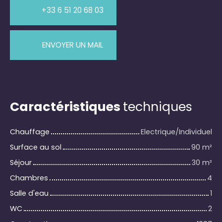
+33 6 51 20 68 03
ENVOYER UN MAIL
Caractéristiques
techniques
Chauffage
Electrique/Individuel
Surface au sol
90
m²
Séjour
30
m²
Chambres
4
Salle d'eau
1
WC
2