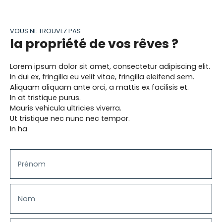
chambres dont une avec dressing et une grande
salle de bains baignée de lumière, un WC séparé,
une troisième chambre de 20 m2 (27 m² au sol)
VOUS NE TROUVEZ PAS
est aménagée dans les combles. A 50 mètres des
la propriété de vos rêves ?
crèches et des écoles, 10 min à pied du métro
ligne 13 Porte de Paris, et 15 min à pied du RER B
Lorem ipsum dolor sit amet, consectetur adipiscing elit.
Stade de France. Arrivée d'un futur tramway T8
In dui ex, fringilla eu velit vitae, fringilla eleifend sem.
vers la station Rosa Parks toute proche, pas de
Aliquam aliquam ante orci, a mattis ex facilisis et.
problème de stationnement dans la rue, cette
In at tristique purus.
maison vous tend les bras. Un DPE en D Visite
Mauris vehicula ultricies viverra.
virtuelle immédiate.
Ut tristique nec nunc nec tempor.
In ha
Prénom
Nom