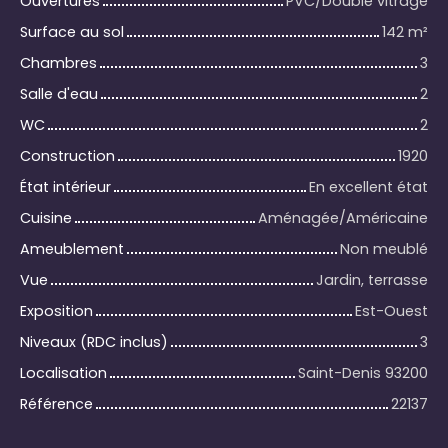
Ouvertures
PVC/Double vitrage
Surface au sol
142
m²
Chambres
3
Salle d'eau
2
WC
2
Construction
1920
État intérieur
En excellent état
Cuisine
Aménagée/Américaine
Ameublement
Non meublé
Vue
Jardin, terrasse
Exposition
Est-Ouest
Niveaux (RDC inclus)
3
Localisation
Saint-Denis 93200
Référence
22137