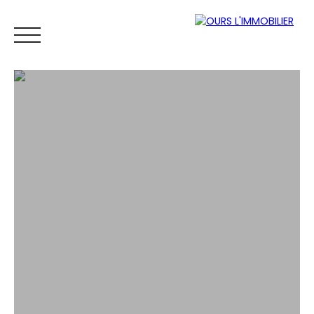
ACCUEIL
ACHETER
LOUER
VENDRE
VENDUS
ESTIM
Espace
Mes
ESTIMATI
propriétaire
favoris
ON