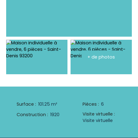
+ de photos
Surface
:
101.25
m²
Pièces
:
6
Visite virtuelle
:
Construction
:
1920
Visite virtuelle