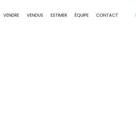
VENDRE
VENDUS
ESTIMER
ÉQUIPE
CONTACT
VOUS SOUHAITEZ
CHETER UN BIEN IMMOBILIER